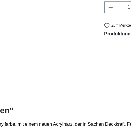
Produkt 
Zum Merkzet
Produktnu
een"
rylfarbe, mit einem neuen Acrylharz, der in Sachen Deckkraft, F