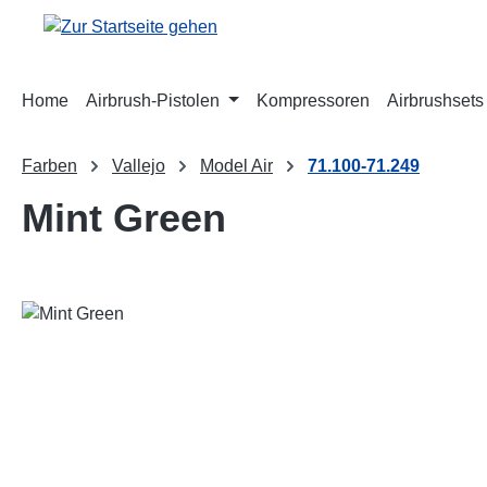
m Hauptinhalt springen
Zur Suche springen
Zur Hauptnavigation springen
Home
Airbrush-Pistolen
Kompressoren
Airbrushsets
Farben
Vallejo
Model Air
71.100-71.249
Mint Green
Bildergalerie überspringen