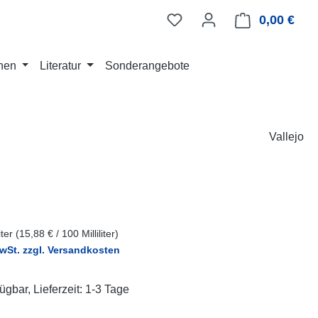
0,00 €
Ware
nen
Literatur
Sonderangebote
Vallejo
eis:
liter
(15,88 € / 100 Milliliter)
MwSt. zzgl. Versandkosten
ügbar, Lieferzeit: 1-3 Tage