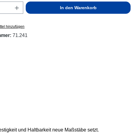
Anzahl: Gib den gewünschten Wert ein ode
In den Warenkorb
tel hinzufügen
mmer:
71.241
estigkeit und Haltbarkeit neue Maßstäbe setzt.