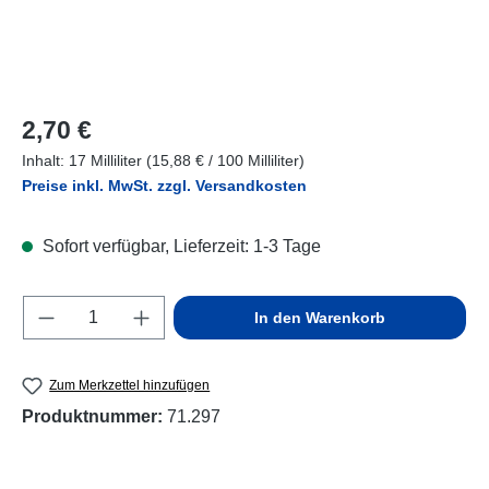
Regulärer Preis:
2,70 €
Inhalt:
17 Milliliter
(15,88 € / 100 Milliliter)
Preise inkl. MwSt. zzgl. Versandkosten
Sofort verfügbar, Lieferzeit: 1-3 Tage
Produkt Anzahl: Gib den gewünschten Wert e
In den Warenkorb
Zum Merkzettel hinzufügen
Produktnummer:
71.297