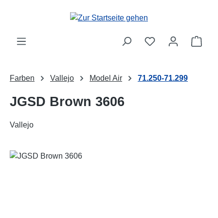
Zum Hauptinhalt springen
Ware
Farben
Vallejo
Model Air
71.250-71.299
JGSD Brown 3606
Vallejo
Bildergalerie überspringen