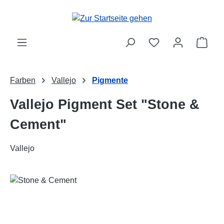
Zum Hauptinhalt springen
Ware
Farben
Vallejo
Pigmente
Vallejo Pigment Set "Stone &
Cement"
Vallejo
Bildergalerie überspringen