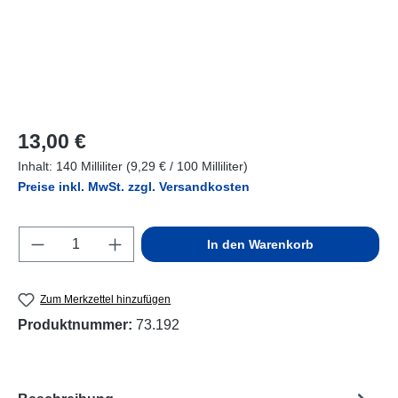
Regulärer Preis:
13,00 €
Inhalt:
140 Milliliter
(9,29 € / 100 Milliliter)
Preise inkl. MwSt. zzgl. Versandkosten
Produkt Anzahl: Gib den gewünschten Wert e
In den Warenkorb
Zum Merkzettel hinzufügen
Produktnummer:
73.192