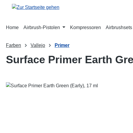
m Hauptinhalt springen
Zur Suche springen
Zur Hauptnavigation springen
Home
Airbrush-Pistolen
Kompressoren
Airbrushsets
Farben
Vallejo
Primer
Surface Primer Earth Gre
Bildergalerie überspringen