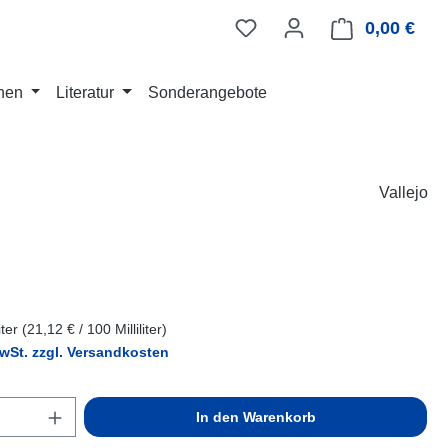
0,00 €
Ware
nen
Literatur
Sonderangebote
Vallejo
eis:
liter
(21,12 € / 100 Milliliter)
MwSt. zzgl. Versandkosten
Anzahl: Gib den gewünschten Wert ein ode
In den Warenkorb