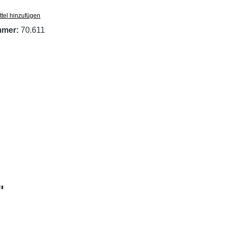
tel hinzufügen
mmer:
70.611
"