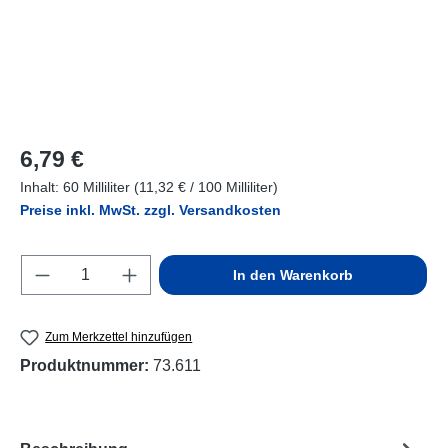
Regulärer Preis:
6,79 €
Inhalt:
60 Milliliter
(11,32 € / 100 Milliliter)
Preise inkl. MwSt. zzgl. Versandkosten
Produkt Anzahl: Gib den gewünschten Wert e
In den Warenkorb
Zum Merkzettel hinzufügen
Produktnummer:
73.611