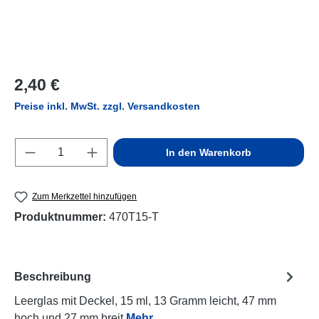
Regulärer Preis:
2,40 €
Preise inkl. MwSt. zzgl. Versandkosten
Produkt Anzahl: Gib den gewünschten Wert e
In den Warenkorb
Zum Merkzettel hinzufügen
Produktnummer:
470T15-T
Beschreibung
Leerglas mit Deckel, 15 ml, 13 Gramm leicht, 47 mm
hoch und 27 mm breit
Mehr