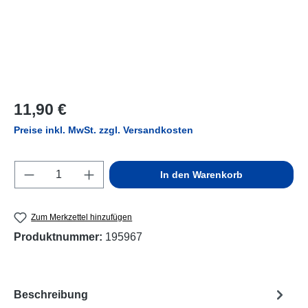
Regulärer Preis:
11,90 €
Preise inkl. MwSt. zzgl. Versandkosten
Produkt Anzahl: Gib den gewünschten Wert e
In den Warenkorb
Zum Merkzettel hinzufügen
Produktnummer:
195967
Beschreibung