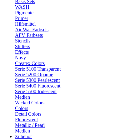
Basis Sets
WASH
Pigmente
Primer
Hilfsmittel
Air War Farbsets
AFV Farbsets
Stencils
Shifters
Effects
Navy
Createx Colors
Serie 5100 Transparent
Serie 5200 Opaque
Serie 5300 Pearlescent
Serie 5400 Fluorescent
Serie 5500 Iridescent
Medien
Wicked Colors
Colors
Detail Colors
Fluorescent
Metallic / Pearl
Medien
Zubehör