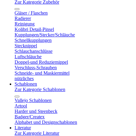
Zur Kategorie Zubehör
Gläser / Flaschen
Radierer
Reinigung
Kolibri Detail-Pinsel
Kupplungen/Stecker/Schläuche
Schnellkupplungen
Stecknippel
Schlauchanschlüsse
Luftschläuche
Doppel-und Reduziernippel
Verschluss-Schrauben
Schneide- und Maskiermittel
nützliches
Schablonen
Zur Kategorie Schablonen
Vallejo Schablonen
Artool
Harder und Steenbeck
Badger/Createx
Alphabet und Designschablonen
Literatur
Zur Kategorie Literatur