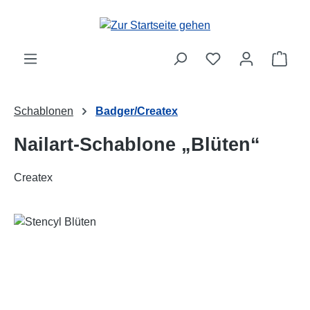
Zum Hauptinhalt springen
Ware
Schablonen
Badger/Createx
Nailart-Schablone „Blüten“
Createx
Bildergalerie überspringen