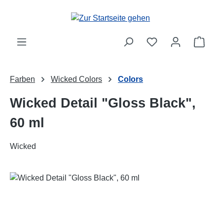
Zum Hauptinhalt springen
Ware
Farben
Wicked Colors
Colors
Wicked Detail "Gloss Black",
60 ml
Wicked
Bildergalerie überspringen