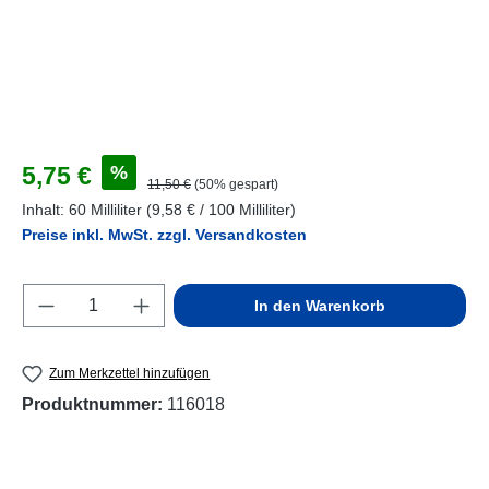
Verkaufspreis:
%
5,75 €
Regulärer Preis:
11,50 €
(50% gespart)
Inhalt:
60 Milliliter
(9,58 € / 100 Milliliter)
Preise inkl. MwSt. zzgl. Versandkosten
Produkt Anzahl: Gib den gewünschten Wert e
In den Warenkorb
Zum Merkzettel hinzufügen
Produktnummer:
116018