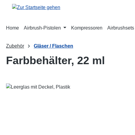
m Hauptinhalt springen
Zur Suche springen
Zur Hauptnavigation springen
Home
Airbrush-Pistolen
Kompressoren
Airbrushsets
Zubehör
Gläser / Flaschen
Farbbehälter, 22 ml
Bildergalerie überspringen