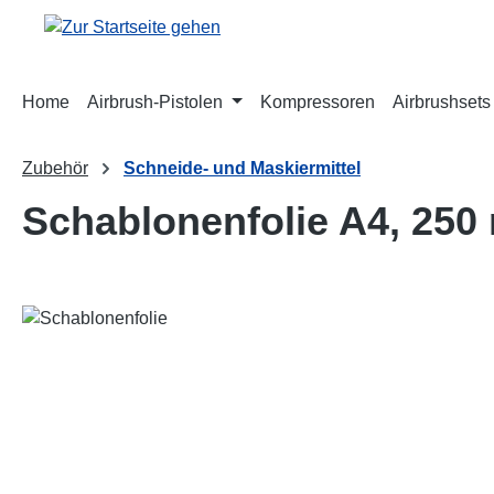
m Hauptinhalt springen
Zur Suche springen
Zur Hauptnavigation springen
Home
Airbrush-Pistolen
Kompressoren
Airbrushsets
Zubehör
Schneide- und Maskiermittel
Schablonenfolie A4, 250 
Bildergalerie überspringen