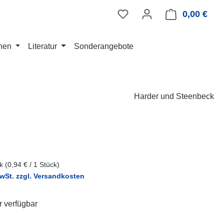
0,00 €
Ware
nen
Literatur
Sonderangebote
Harder und Steenbeck
eis:
ck
(0,94 € / 1 Stück)
MwSt. zzgl. Versandkosten
 verfügbar