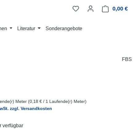
0,00 €
Ware
nen
Literatur
Sonderangebote
FBS
eis:
ende(r) Meter
(0,18 € / 1 Laufende(r) Meter)
MwSt. zzgl. Versandkosten
 verfügbar