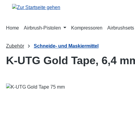
m Hauptinhalt springen
Zur Suche springen
Zur Hauptnavigation springen
Home
Airbrush-Pistolen
Kompressoren
Airbrushsets
Zubehör
Schneide- und Maskiermittel
K-UTG Gold Tape, 6,4 m
Bildergalerie überspringen