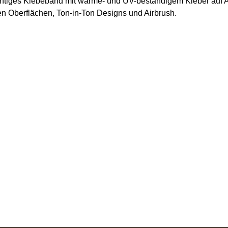
sichtiges Klebeband mit wärme- und UV-beständigem Kleber auf
gen Oberflächen, Ton-in-Ton Designs und Airbrush.